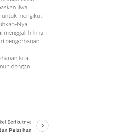
askan jiwa.
k untuk mengikuti
uhkan-Nya.
a, menggali hikmah
ri pengorbanan
arian kita,
penuh dengan
ikel Berikutnya
an Pelatihan