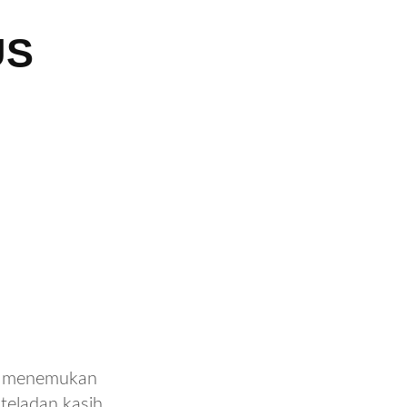
US
an menemukan
teladan kasih