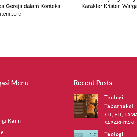
tas Gereja dalam Konteks
Karakter Kristen War
ntemporer
gasi Menu
Recent Posts
Teologi
Tabernakel
t
ELI, ELI, LAM
gi Kami
SABAKHTANI
ce
Teologi