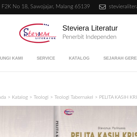
e F2K No 18, Sawojajar, Malang 65139
stevieralit
Steviera Literatur
Penerbit Independen
UNGI KAMI
SERVICE
KATALOG
SEJARAH GERE
nda
>
Katalog
>
Teologi
>
Teologi Tabernakel
>
PELITA KASIH KR