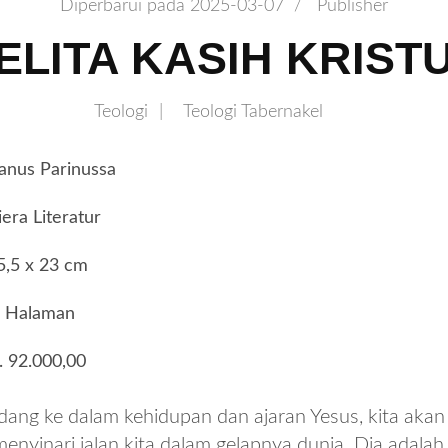
Diperbarui pada
2025-03-07
/
Publisher
ELITA KASIH KRIST
Teologi
Teologi Tabernakel
vanus Parinussa
iera Literatur
5,5 x 23 cm
5 Halaman
. 92.000,00
dang ke dalam kehidupan dan ajaran Yesus, kita ak
nyinari jalan kita dalam gelapnya dunia. Dia adalah 