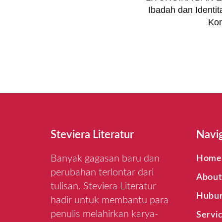
Ibadah dan Identi
Ko
Steviera Literatur
Navi
Banyak gagasan baru dan
Home
perubahan terlontar dari
Abou
tulisan. Steviera Literatur
Hubun
hadir untuk membantu para
penulis melahirkan karya-
Servi