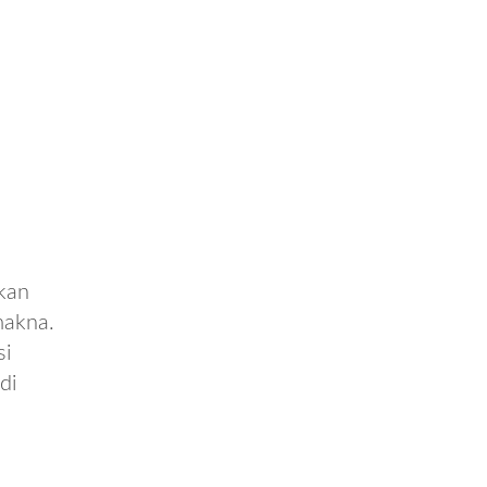
ikan
makna.
si
di