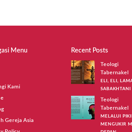
gasi Menu
Recent Posts
Teologi
Tabernakel
t
ELI, ELI, LAM
gi Kami
SABAKHTANI
ce
Teologi
Tabernakel
og
MELALUI PIK
ah Gereja Asia
MENGUKIR M
y Policy