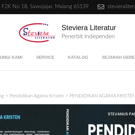
e F2K No 18, Sawojajar, Malang 65139
stevieralit
Steviera Literatur
Penerbit Independen
UNGI KAMI
SERVICE
KATALOG
SEJARAH GERE
og
>
Pendidikan Agama Kristen
>
PENDIDIKAN AGAMA KRISTEN 