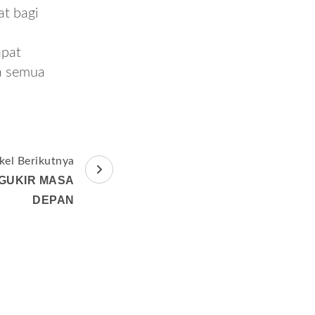
t bagi
a
apat
a semua
ikel Berikutnya
NGUKIR MASA
DEPAN